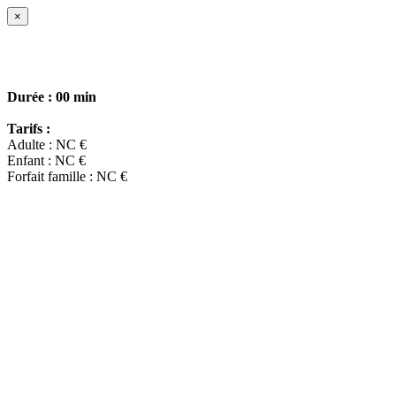
×
Durée :
00 min
Tarifs :
Adulte : NC €
Enfant : NC €
Forfait famille : NC €