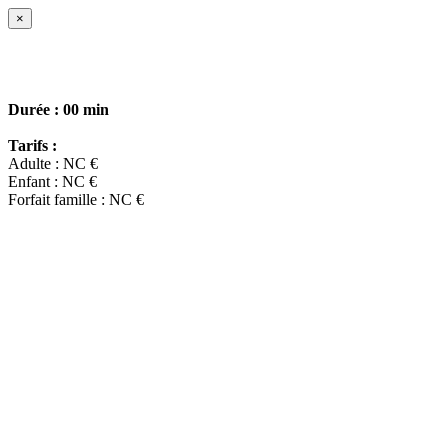
×
Durée :
00 min
Tarifs :
Adulte : NC €
Enfant : NC €
Forfait famille : NC €