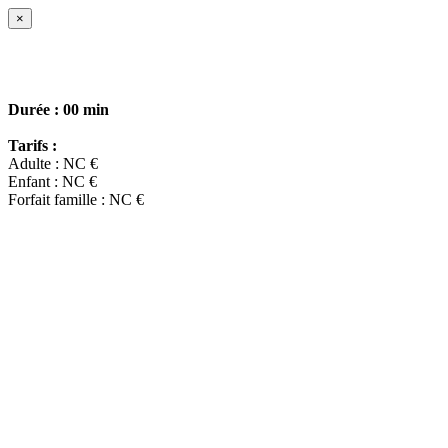
×
Durée :
00 min
Tarifs :
Adulte : NC €
Enfant : NC €
Forfait famille : NC €