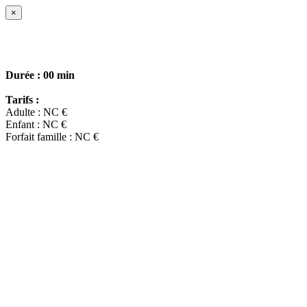
×
Durée :
00 min
Tarifs :
Adulte : NC €
Enfant : NC €
Forfait famille : NC €