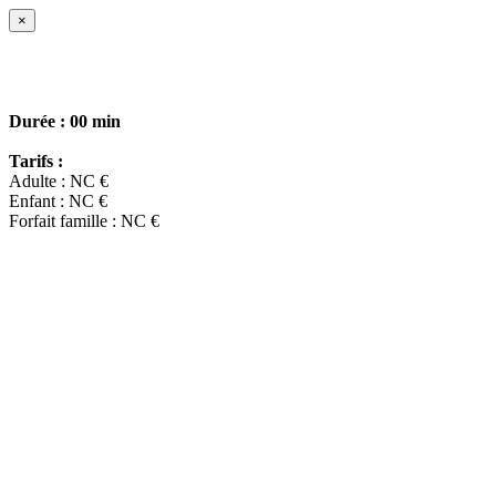
×
Durée :
00 min
Tarifs :
Adulte : NC €
Enfant : NC €
Forfait famille : NC €