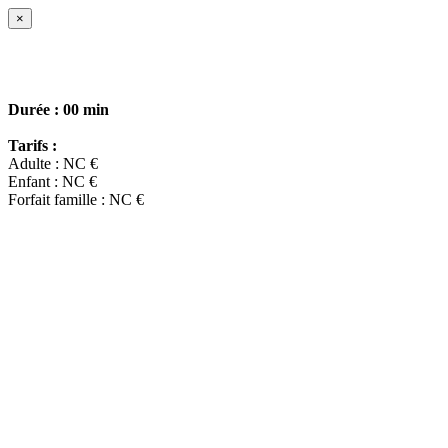
×
Durée :
00 min
Tarifs :
Adulte : NC €
Enfant : NC €
Forfait famille : NC €