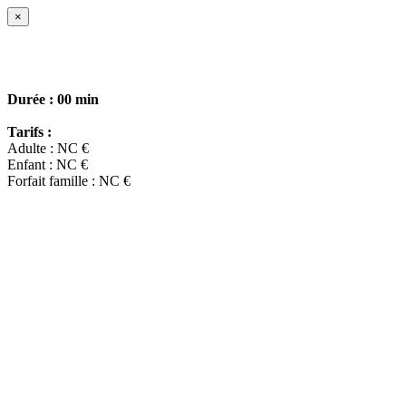
×
Durée :
00 min
Tarifs :
Adulte : NC €
Enfant : NC €
Forfait famille : NC €