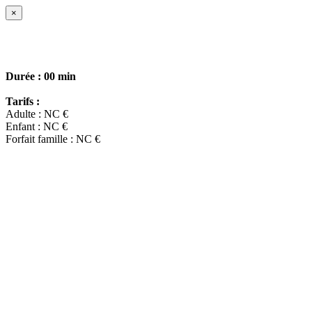
×
Durée :
00 min
Tarifs :
Adulte : NC €
Enfant : NC €
Forfait famille : NC €