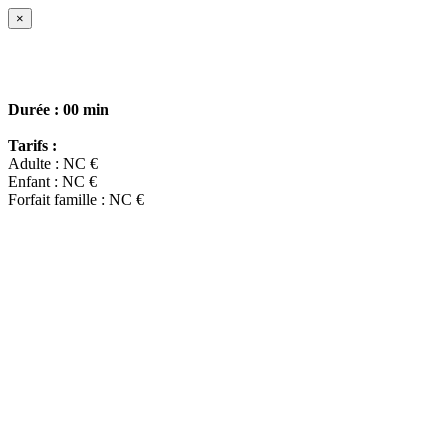
×
Durée :
00 min
Tarifs :
Adulte : NC €
Enfant : NC €
Forfait famille : NC €