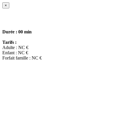
×
Durée :
00 min
Tarifs :
Adulte : NC €
Enfant : NC €
Forfait famille : NC €