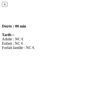
×
Durée :
00 min
Tarifs :
Adulte : NC €
Enfant : NC €
Forfait famille : NC €