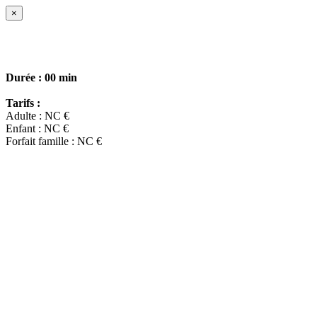
×
Durée :
00 min
Tarifs :
Adulte : NC €
Enfant : NC €
Forfait famille : NC €