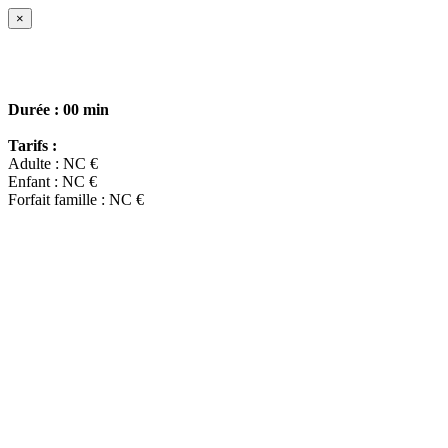
×
Durée :
00 min
Tarifs :
Adulte : NC €
Enfant : NC €
Forfait famille : NC €