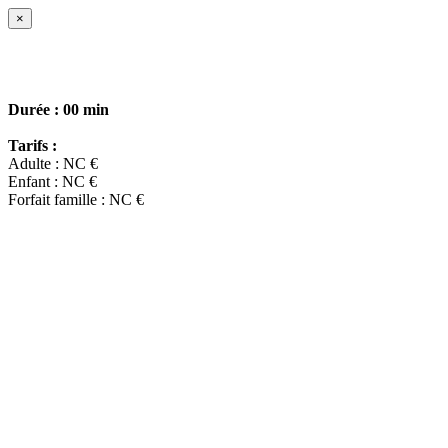
×
Durée :
00 min
Tarifs :
Adulte : NC €
Enfant : NC €
Forfait famille : NC €