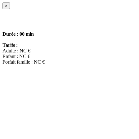
×
Durée :
00 min
Tarifs :
Adulte : NC €
Enfant : NC €
Forfait famille : NC €