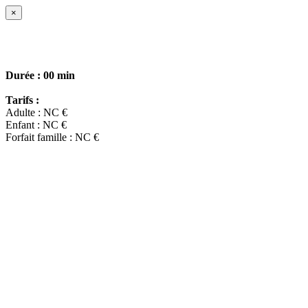
×
Durée :
00 min
Tarifs :
Adulte : NC €
Enfant : NC €
Forfait famille : NC €