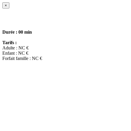
×
Durée :
00 min
Tarifs :
Adulte : NC €
Enfant : NC €
Forfait famille : NC €