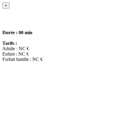
×
Durée :
00 min
Tarifs :
Adulte : NC €
Enfant : NC €
Forfait famille : NC €