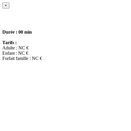
×
Durée :
00 min
Tarifs :
Adulte : NC €
Enfant : NC €
Forfait famille : NC €