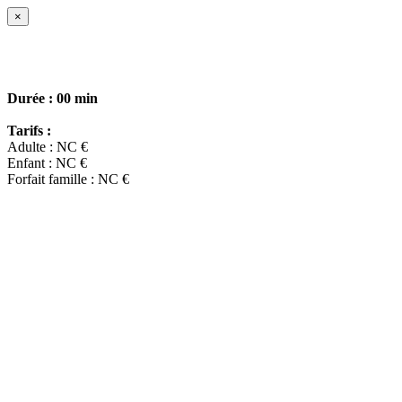
×
Durée :
00 min
Tarifs :
Adulte : NC €
Enfant : NC €
Forfait famille : NC €