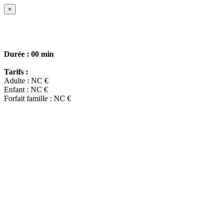
×
Durée :
00 min
Tarifs :
Adulte : NC €
Enfant : NC €
Forfait famille : NC €