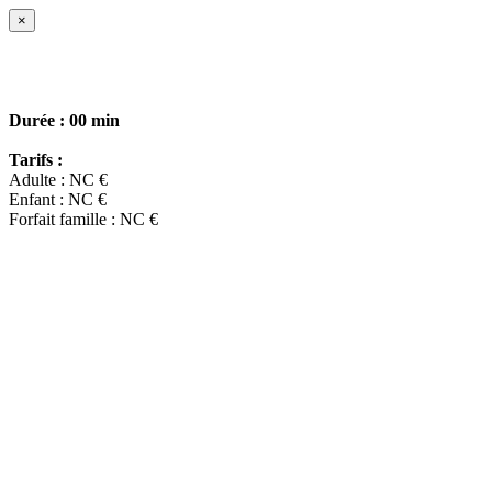
×
Durée :
00 min
Tarifs :
Adulte : NC €
Enfant : NC €
Forfait famille : NC €