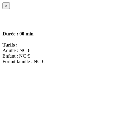
×
Durée :
00 min
Tarifs :
Adulte : NC €
Enfant : NC €
Forfait famille : NC €