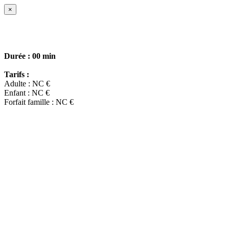
×
Durée :
00 min
Tarifs :
Adulte : NC €
Enfant : NC €
Forfait famille : NC €