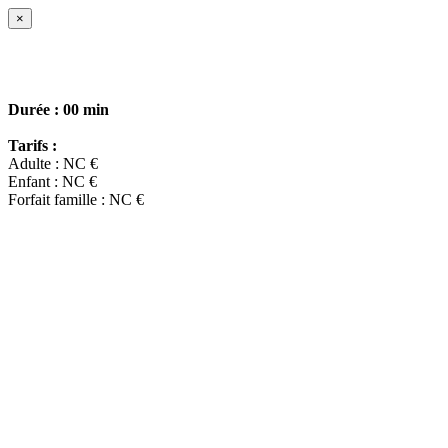
×
Durée :
00 min
Tarifs :
Adulte : NC €
Enfant : NC €
Forfait famille : NC €