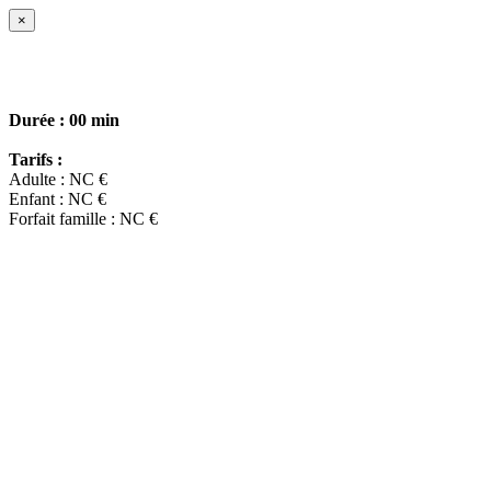
×
Durée :
00 min
Tarifs :
Adulte : NC €
Enfant : NC €
Forfait famille : NC €