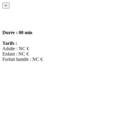
×
Durée :
00 min
Tarifs :
Adulte : NC €
Enfant : NC €
Forfait famille : NC €