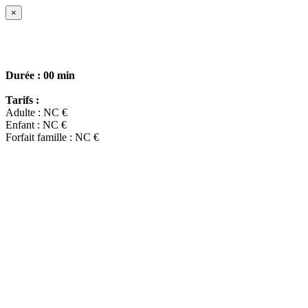
×
Durée :
00 min
Tarifs :
Adulte : NC €
Enfant : NC €
Forfait famille : NC €