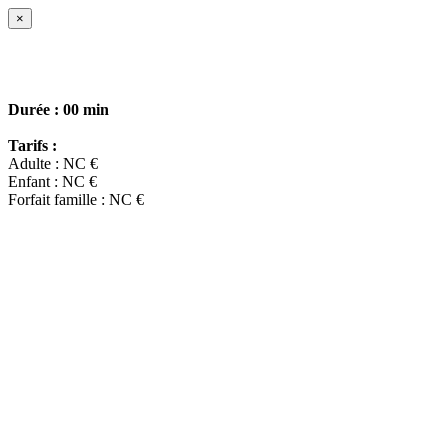
×
Durée :
00 min
Tarifs :
Adulte : NC €
Enfant : NC €
Forfait famille : NC €