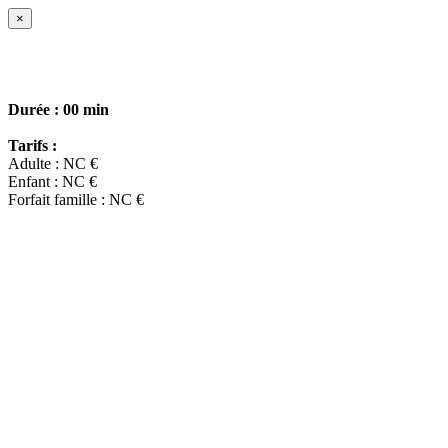
×
Durée :
00 min
Tarifs :
Adulte : NC €
Enfant : NC €
Forfait famille : NC €