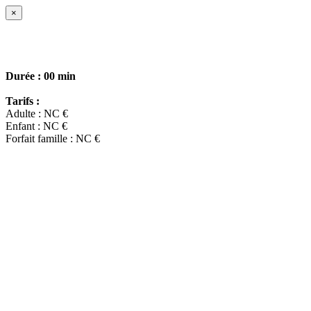
×
Durée :
00 min
Tarifs :
Adulte : NC €
Enfant : NC €
Forfait famille : NC €