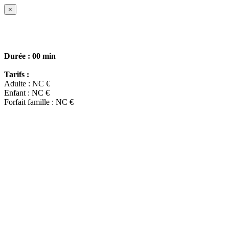
×
Durée :
00 min
Tarifs :
Adulte : NC €
Enfant : NC €
Forfait famille : NC €