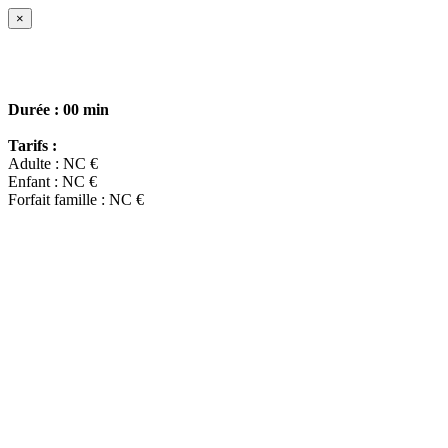
×
Durée :
00 min
Tarifs :
Adulte : NC €
Enfant : NC €
Forfait famille : NC €