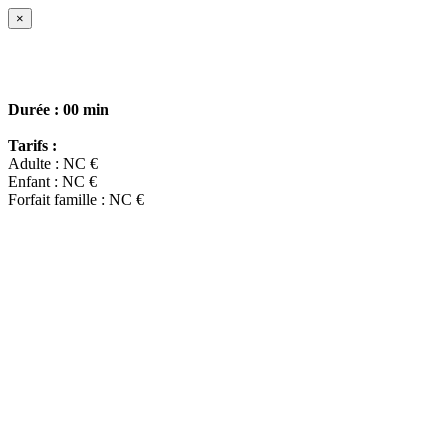
×
Durée :
00 min
Tarifs :
Adulte : NC €
Enfant : NC €
Forfait famille : NC €