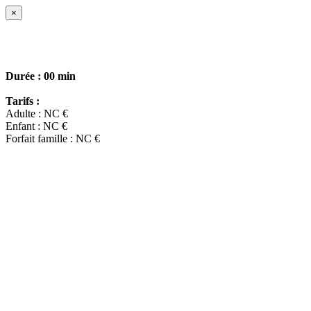
×
Durée :
00 min
Tarifs :
Adulte : NC €
Enfant : NC €
Forfait famille : NC €