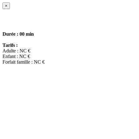
×
Durée :
00 min
Tarifs :
Adulte : NC €
Enfant : NC €
Forfait famille : NC €