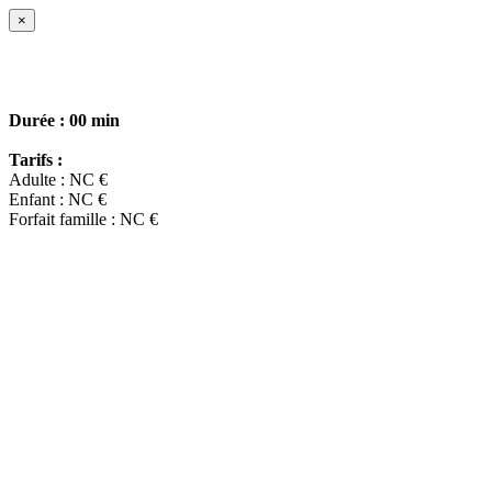
×
Durée :
00 min
Tarifs :
Adulte : NC €
Enfant : NC €
Forfait famille : NC €