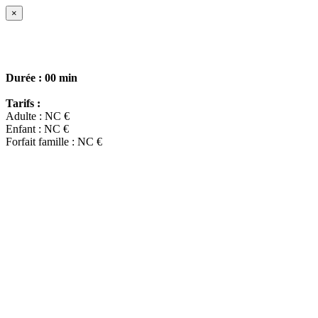
×
Durée :
00 min
Tarifs :
Adulte : NC €
Enfant : NC €
Forfait famille : NC €