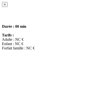
×
Durée :
00 min
Tarifs :
Adulte : NC €
Enfant : NC €
Forfait famille : NC €