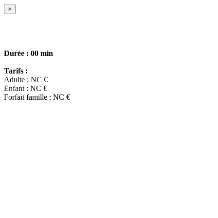
×
Durée :
00 min
Tarifs :
Adulte : NC €
Enfant : NC €
Forfait famille : NC €