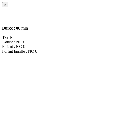
×
Durée :
00 min
Tarifs :
Adulte : NC €
Enfant : NC €
Forfait famille : NC €