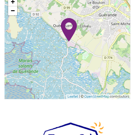
+
−
Leaflet
| ©
OpenStreetMap
contributors