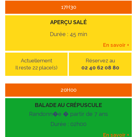
17H30
APERÇU SALÉ
Durée : 45 min
En savoir
+
Actuellement
Réservez au
Il reste 22 place(s)
02 40 62 08 80
20H00
BALADE AU CRÉPUSCULE
Randonn�e � partir de 7 ans
Durée : 02h00
En savoir
+