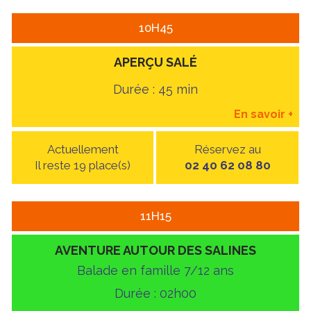
10H45
APERÇU SALÉ
Durée : 45 min
En savoir
+
Actuellement
Réservez au
Il reste 19 place(s)
02 40 62 08 80
11H15
AVENTURE AUTOUR DES SALINES
Balade en famille 7/12 ans
Durée : 02h00