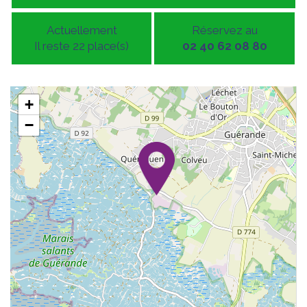
Actuellement
Réservez au
Il reste 22 place(s)
02 40 62 08 80
+
−