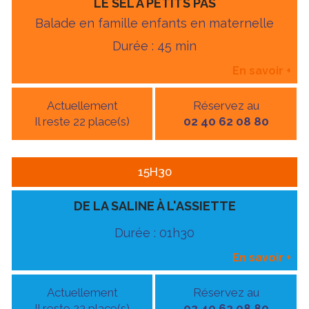
LE SEL À PETITS PAS
Balade en famille enfants en maternelle
Durée : 45 min
En savoir
+
Actuellement
Réservez au
Il reste 22 place(s)
02 40 62 08 80
15H30
DE LA SALINE À L'ASSIETTE
Durée : 01h30
En savoir
+
Actuellement
Réservez au
Il reste 22 place(s)
02 40 62 08 80