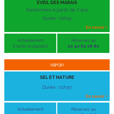
EVEIL DES MARAIS
Randonnee A partir de 7 ans
Durée : 02h15
En savoir
+
Actuellement
Réservez au
Il reste 22 place(s)
02 40 62 08 80
09H30
SEL ET NATURE
Durée : 01h30
En savoir
+
Actuellement
Réservez au