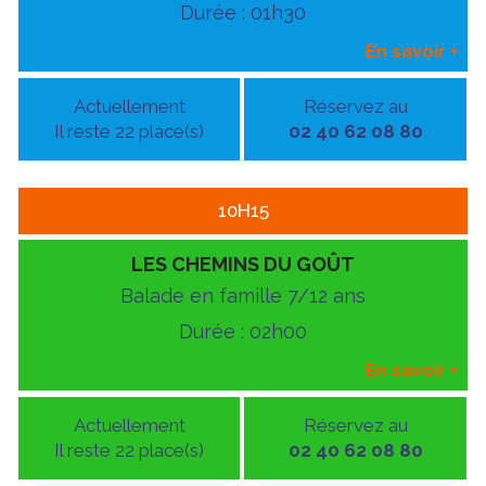
Durée : 01h30
En savoir
+
Actuellement
Réservez au
Il reste 22 place(s)
02 40 62 08 80
10H15
LES CHEMINS DU GOÛT
Balade en famille 7/12 ans
Durée : 02h00
En savoir
+
Actuellement
Réservez au
Il reste 22 place(s)
02 40 62 08 80