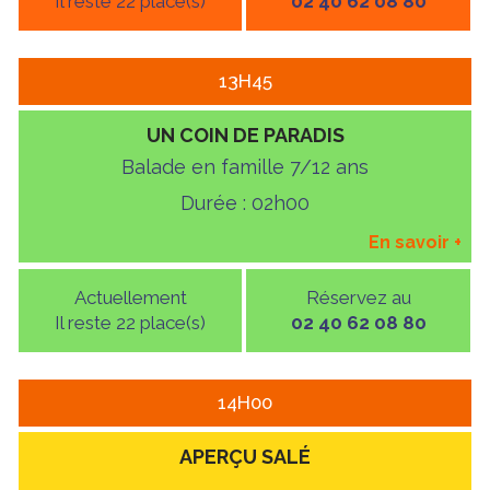
Il reste 22 place(s)
02 40 62 08 80
13H45
UN COIN DE PARADIS
Balade en famille 7/12 ans
Durée : 02h00
En savoir
+
Actuellement
Réservez au
Il reste 22 place(s)
02 40 62 08 80
14H00
APERÇU SALÉ