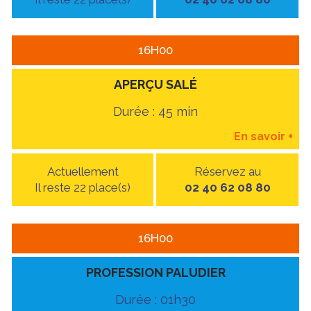
16H00
APERÇU SALÉ
Durée : 45 min
En savoir
+
Actuellement
Réservez au
Il reste 22 place(s)
02 40 62 08 80
16H00
PROFESSION PALUDIER
Durée : 01h30