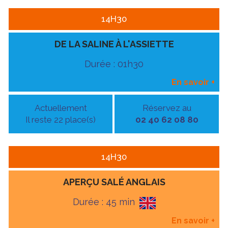
14H30
DE LA SALINE À L'ASSIETTE
Durée : 01h30
En savoir
+
Actuellement
Réservez au
Il reste 22 place(s)
02 40 62 08 80
14H30
APERÇU SALÉ ANGLAIS
Durée : 45 min
En savoir
+