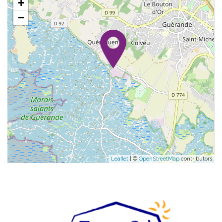
+
−
Leaflet
| ©
OpenStreetMap
contributors