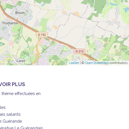
Leaflet
| ©
OpenStreetMap
contributors
VOIR PLUS
à thème effectuées en
les
ais salants
de Guérande
érative Le Guérandais