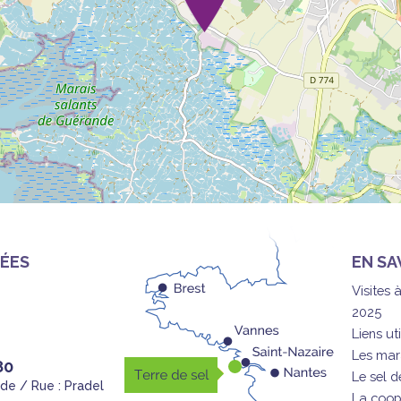
ÉES
EN SA
Visites 
2025
Liens uti
Les mar
80
Le sel 
nde / Rue : Pradel
La coop