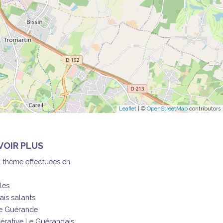
Leaflet
| ©
OpenStreetMap
contributors
VOIR PLUS
à thème effectuées en
les
ais salants
de Guérande
érative Le Guérandais