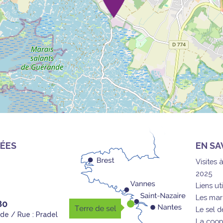
ÉES
EN SA
Visites 
2025
Liens uti
Les mar
80
Le sel 
nde / Rue : Pradel
La coop