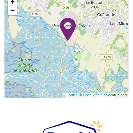
+
−
Leaflet
| ©
OpenStreetMap
contributors