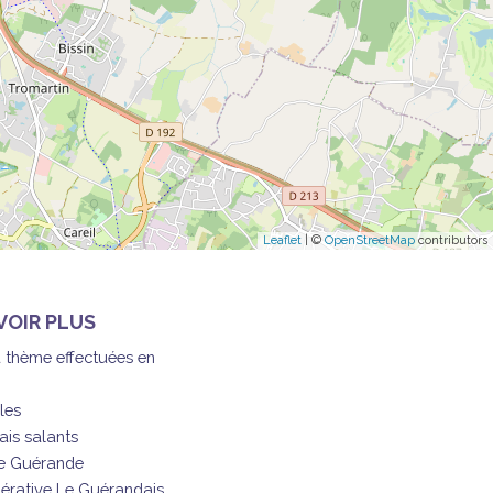
Leaflet
| ©
OpenStreetMap
contributors
VOIR PLUS
à thème effectuées en
les
ais salants
de Guérande
érative Le Guérandais