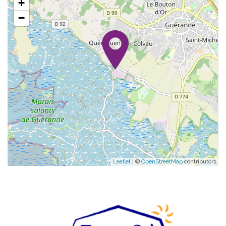
+
−
Leaflet
| ©
OpenStreetMap
contributors