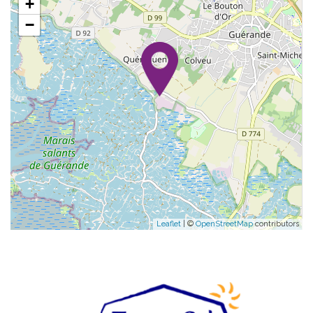
+
−
Leaflet
| ©
OpenStreetMap
contributors